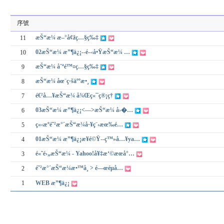
序號
æŠ“æ¼ æ–°å¢žç…§ç‰‡
11
02æŠ“æ¼ æ”¶ä¿¡--é–‹å•ŸæŠ“æ¼ …
10
æŠ“æ¼ åˆªé™¤ç…§ç‰‡
9
æŠ“æ¼ åœ¨ç·šäººæ•¸
8
é€²å…¥æŠ“æ¼ å¾Œç«¯ç®¡ç†
7
03æŠ“æ¼ æ”¶ä¿¡<--->æŠ“æ¼ å›�…
6
ç«‹æºé˜²æ°´æŠ“æ¼å·¥ç¨‹æœ‰é…
5
01æŠ“æ¼ æ”¶ä¿¡æ­¥é©Ÿ--ç™»å…¥ya…
4
é«˜é›„æŠ“æ¼ - Yahoo!å¥‡æ‘©æœå°…
3
é˜²æ°´æŠ“æ¼æ•™å­¸ > é—œéµå…
2
1
WEB æ”¶ä¿¡